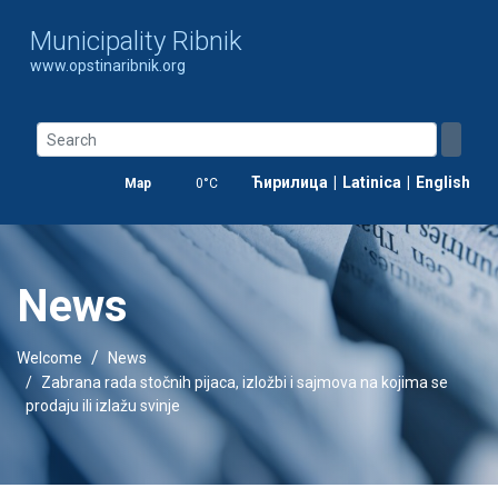
Municipality Ribnik
www.opstinaribnik.org
Ћирилица
|
Latinica
|
English
Map
0°C
News
Welcome
News
Zabrana rada stočnih pijaca, izložbi i sajmova na kojima se
prodaju ili izlažu svinje