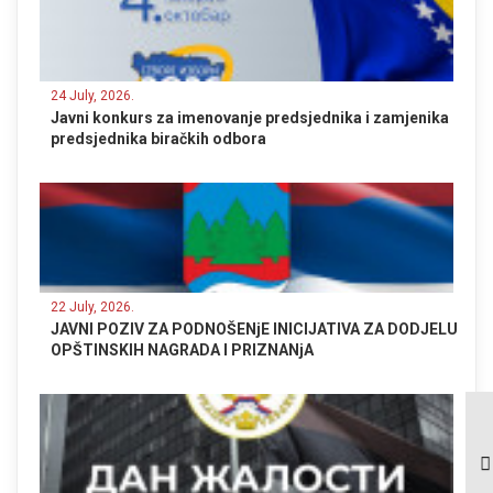
24 July, 2026.
Javni konkurs za imenovanje predsjednika i zamjenika
predsjednika biračkih odbora
22 July, 2026.
JAVNI POZIV ZA PODNOŠENjE INICIJATIVA ZA DODJELU
OPŠTINSKIH NAGRADA I PRIZNANjA
K O N K U R S za
dodjelu studentskih i
učeničkih stipendija u
2025. godini