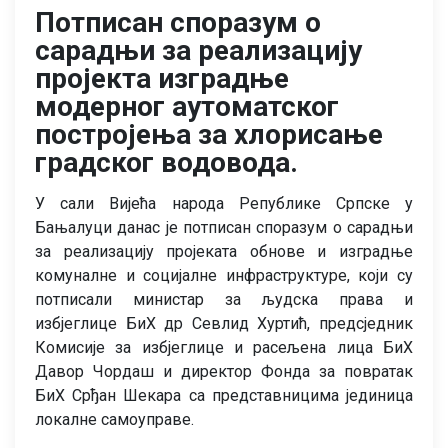
Потписан споразум о
сарадњи за реализацију
пројекта изградње
модерног аутоматског
постројења за хлорисање
градског водовода.
У сали Вијећа народа Републике Српске у
Бањалуци данас је потписан споразум о сарадњи
за реализацију пројеката обнове и изградње
комуналне и социјалне инфраструктуре, који су
потписали министар за људска права и
избјеглице БиХ др Севлид Хуртић, предсједник
Комисије за избјеглице и расељена лица БиХ
Давор Чордаш и директор Фонда за повратак
БиХ Срђан Шекара са представницима јединица
локалне самоуправе.