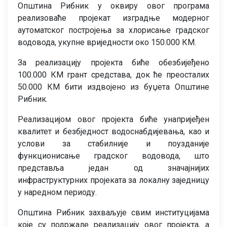
Општина Рибник у оквиру овог програма
реализоваће пројекат изградње модерног
аутоматског постројења за хлорисање градског
водовода, укупне вриједности око 150.000 КМ.
За реализацију пројекта биће обезбијеђено
100.000 КМ грант средстава, док ће преосталих
50.000 КМ бити издвојено из буџета Општине
Рибник.
Реализацијом овог пројекта биће унапријеђен
квалитет и безбједност водоснабдијевања, као и
услови за стабилније и поузданије
функционисање градског водовода, што
представља један од значајнијих
инфраструктурних пројеката за локалну заједницу
у наредном периоду.
Општина Рибник захваљује свим институцијама
које су подржале реализацију овог пројекта, а