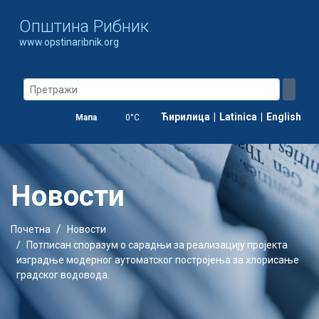
Oпштина Рибник
www.opstinaribnik.org
Ћирилица
|
Latinica
|
English
Мапа
0°C
Новости
Почетна
Новости
Потписан споразум о сарадњи за реализацију пројекта
изградње модерног аутоматског постројења за хлорисање
градског водовода.