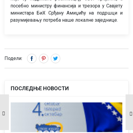
посебно министру финансија и трезора у Савјету
министара БиХ Срђану Амиџићу на подршци и
разумијевању потреба наше локалне заједнице.
Подели:
ПОСЛЕДЊЕ НОВОСТИ
Одржана 5. тематска
Обиљежен Дан 17.
сједница Скупштине
лаке пјешадијске
општине Рибник –
бригаде и осталих
Усвојен ребаланс
ратних јединица са
буџета за 2026.
подручја бивше
годину.
општине Кључ–