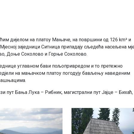
ећим дијелом на платоу Мањаче, на површини од 126 km² и
Мјесној заједници Ситница припадају сљедећа насељена мје
ово, Доње Соколово и Горње Соколово.
аједнице углавном бави пољопривредом и то претежно
редјели на мањачком платоу погодују бављењу наведеним
 пашњацима.
зи пут Бања Лука – Рибник, магистрални пут Јајце – Бихаћ,