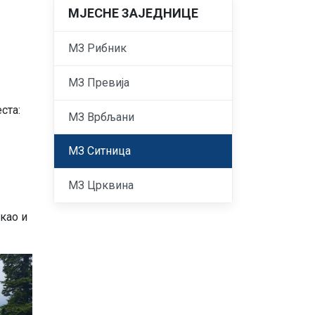
МЈЕСНЕ ЗАЈЕДНИЦЕ
МЗ Рибник
МЗ Превија
ста:
МЗ Врбљани
МЗ Ситница
МЗ Црквина
 као и