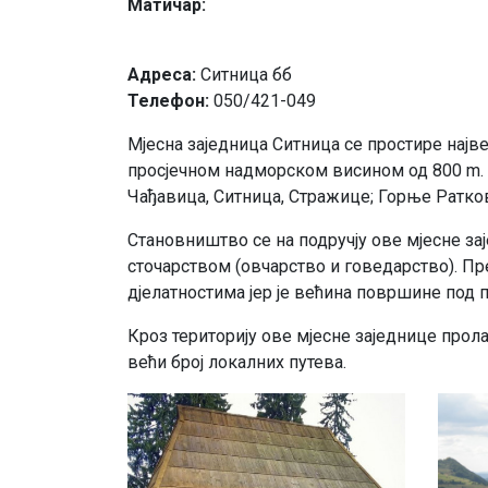
Матичар:
Адреса:
Ситница бб
Телефон:
050/421-049
Мјесна заједница Ситница се простире најв
просјечном надморском висином од 800 m. 
Чађавица, Ситница, Стражице; Горње Ратк
Становништво се на подручју ове мјесне з
сточарством (овчарство и говедарство). П
дјелатностима јер је већина површине под
Кроз територију ове мјесне заједнице прола
већи број локалних путева.