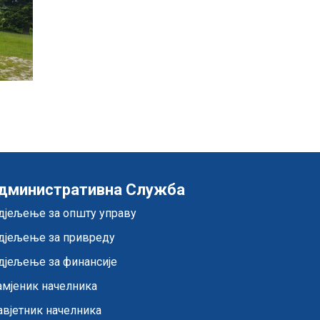
дминистративна Служба
дјељење за општу управу
дјељење за привреду
дјељење за финансије
амјеник начелника
авјетник начелника