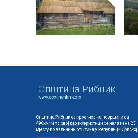
Oпштина Рибник
www.opstinaribnik.org
Општина Рибник се простире на површини од
496км² и по овој карактеристици се налази на 23
мјесту по величини општина у Републици Српској.