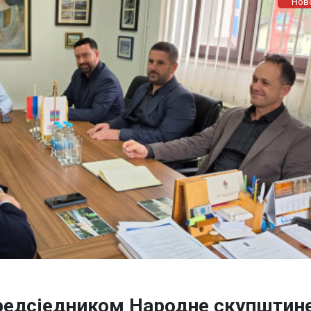
Нов
редсједником Народне скупштин