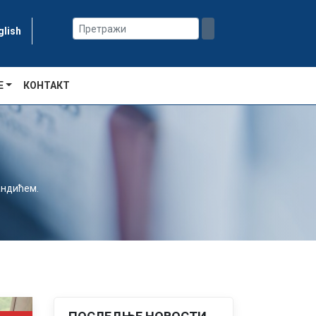
glish
Е
КОНТАКТ
андићем.