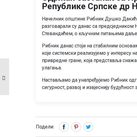
Републике Српске др 
Начелник општине Рибник Душко Дакић и
разговарали су данас са предсједником
Стевандићем, о кључним питањима даље
Рибник данас стоји на стабилним основа
које системски реализујемо у интересу н
привредне гране, која представља снажа
Велика еколошка
улагања.
акција чишћења
општине Рибник
Настављамо да унапређујемо Рибник одг
поводом дана
сигурност, развој и извјеснију будућност 
планете земље.
Подели: