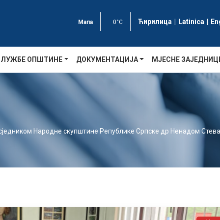
Ћирилица
|
Latinica
|
En
Мапа
0°C
СЛУЖБЕ ОПШТИНЕ
ДОКУМЕНТАЦИЈА
МЈЕСНЕ ЗАЈЕДНИЦ
сједником Народне скупштине Републике Српске др Ненадом Стев