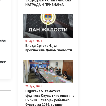
ЗА ДОДЈЕЛУ ОПШТИНСКИХ
НАГРАДА И ПРИЗНАЊА
сеће
01 Јул, 2026.
Влада Српске 4. јул
прогласила Даном жалости
носе
26 Јун, 2026.
Одржана 5. тематска
сједница Скупштине општине
Рибник – Усвојен ребаланс
буџета за 2026. годину.