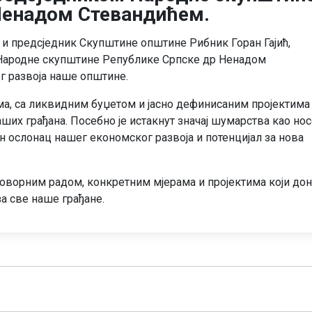
Ненадом Стевандићем.
 предсједник Скупштине општине Рибник Горан Гајић,
 Народне скупштине Републике Српске др Ненадом
г развоја наше општине.
ма, са ликвидним буџетом и јасно дефинисаним пројектима
аших грађана. Посебно је истакнут значај шумарства као но
н ослонац нашег економског развоја и потенцијал за нова
оворним радом, конкретним мјерама и пројектима који до
за све наше грађане.