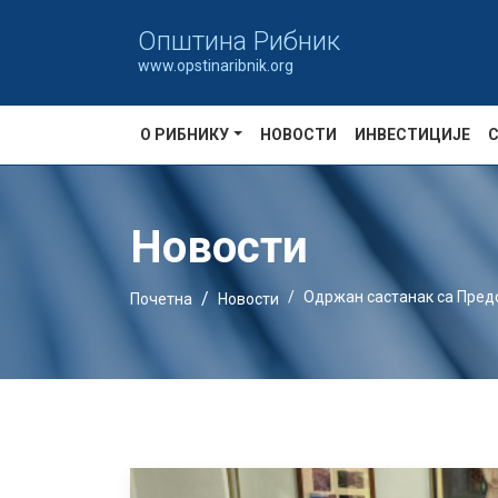
Oпштина Рибник
www.opstinaribnik.org
О РИБНИКУ
НОВОСТИ
ИНВЕСТИЦИЈЕ
Новости
Одржан састанак са Пред
Почетна
Новости