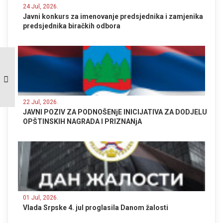
24 Jul, 2026.
Javni konkurs za imenovanje predsjednika i zamjenika
predsjednika biračkih odbora
Velika ekološka akcija
čišćenja opštine
Ribnik povodom dana
planete zemlje.
22 Jul, 2026.
JAVNI POZIV ZA PODNOŠENjE INICIJATIVA ZA DODJELU
OPŠTINSKIH NAGRADA I PRIZNANjA
01 Jul, 2026.
Vlada Srpske 4. jul proglasila Danom žalosti