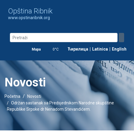
Opština Ribnik
www.opstinaribnik.org
Ћирилица
|
Latinica
|
English
Mapa
0°C
Novosti
Početna
Novosti
Održan sastanak sa Predsjednikom Narodne skupštine
Republike Srpske dr Nenadom Stevandićem.