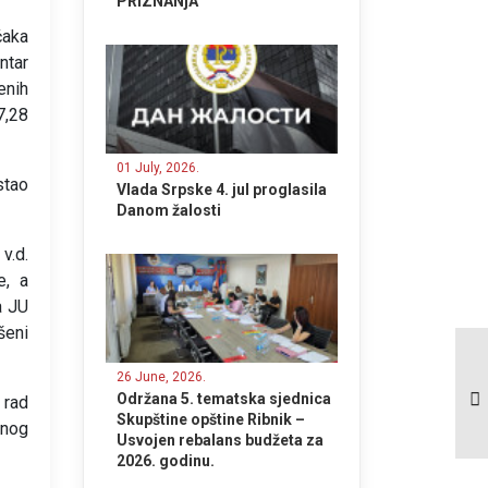
PRIZNANjA
čaka
ntar
enih
7,28
01 July, 2026.
stao
Vlada Srpske 4. jul proglasila
Danom žalosti
v.d.
e, a
a JU
šeni
Zaključak o
određivanju radnog
26 June, 2026.
vremena u dane
Održana 5. tematska sjednica
 rad
praznika.
Skupštine opštine Ribnik –
enog
Usvojen rebalans budžeta za
2026. godinu.