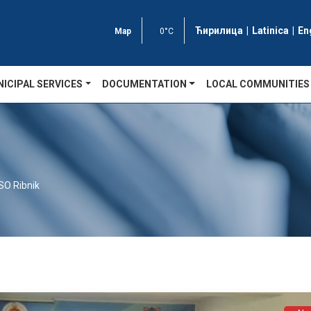
Ћирилица
|
Latinica
|
En
Map
0°C
ICIPAL SERVICES
DOCUMENTATION
LOCAL COMMUNITIES
SO Ribnik