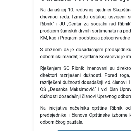
Na današnjoj 10. redovnoj sjednici Skupštin
dnevnog reda. Između ostalog, usvojeni su
Ribnik“ i JU „Centar za socijalni rad Ribni
prodajom šumskih drvnih sortimenata na podr
KM, kao i Program podsticaja poljoprivredne
S obzirom da je dosadašnjem predsjedniku 
odbornički mandat, Svjetlana Kovačević je i
Rješenjem SO Ribnik imenovani su direktori
direktori razriješeni dužnosti. Pored toga
razriješeni dužnosti dosadašnji v.d. članovi
OŠ „Desanka Maksimović“ i v.d. član Uprav
dužnosti dosadašnji članovi Upravnog odbora
Na inicijativu načelnika opštine Ribnik o
predsjednika i članova Opštinske izborne 
odborničkog paušala.