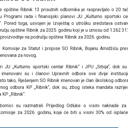
e opštine Ribnik 13 prisutnih odbornika je raspravljalo o 20 ta
 Programi rada i finansijski planovi JU „Kulturno sportski ce
k“. Pored toga, usvojen je Izvještaj o utrošku sredstava ostvar
učju opštine Ribnik za 2025. godinu koji je u iznosu od 1.262.31
 proizvodnje na području opštine Ribnik za 2026. godinu.
Komisije za Statut i propise SO Ribnik, Bojanu Amidžiću pre
menovana za novog.
 JU „Kulturno sportski centar Ribnik“ i JPU „Srbija“, dok su 
, imenovani su i članovi Upravnih odbora ove dvije institucij
. Isto tako, Rješenjem SO Ribnik imenovan je član školskog odbor
nog odbora KP „Ribnik“, dok su, zbog isteka mandata razrije
 KP „Ribnik“.
dbornici su razmatrali Prijedlog Odluke o visini naknade za
komisije za 2026. godinu, koja će biti u visini 30% od isplać