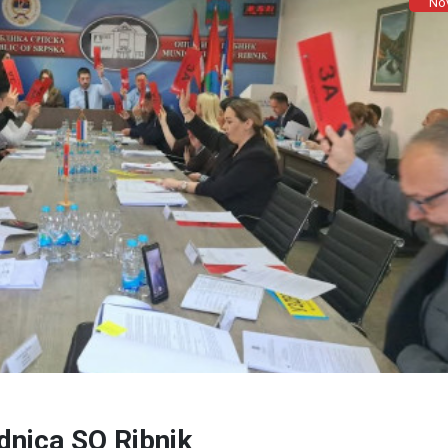
No
dnica SO Ribnik