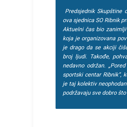
Predsjednik Skupštine op
ova sjednica SO Ribnik p
Aktuelni čas bio zanimlji
koja je organizovana po
je drago da se akciji či
broj ljudi. Takođe, pohva
nedavno održan. „Pored
sportski centar Ribnik“,
je taj kolektiv neophodan 
podržavaju sve dobro što s