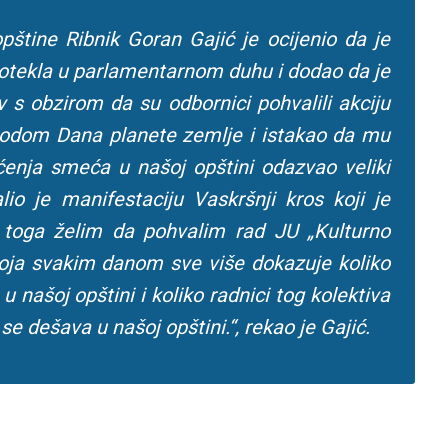
štine Ribnik Goran Gajić je ocijenio da je
rotekla u parlamentarnom duhu i dodao da je
v s obzirom da su odbornici pohvalili akciju
vodom Dana planete zemlje i istakao da mu
šćenja smeća u našoj opštini odazvao veliki
lio je manifestaciju Vaskršnji kros koji je
 toga želim da pohvalim rad JU „Kulturno
 koja svakim danom sve više dokazuje koliko
u našoj opštini i koliko radnici tog kolektiva
e dešava u našoj opštini.“, rekao je Gajić.